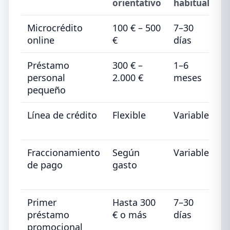
orientativo
habitual
o
Microcrédito
100 € – 500
7–30
M
online
€
días
Préstamo
300 € –
1–6
V
personal
2.000 €
meses
pequeño
Línea de crédito
Flexible
Variable
D
u
Fraccionamiento
Según
Variable
A
de pago
gasto
q
m
Primer
Hasta 300
7–30
P
préstamo
€ o más
días
s
promocional
p